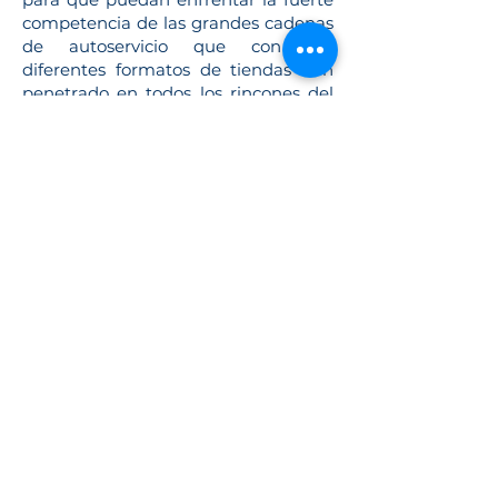
competencia de las grandes cadenas
de autoservicio que con sus
diferentes formatos de tiendas han
penetrado en todos los rincones del
país y representan una desigual
competencia para nuestro canal de
mayoreo. Lo que nos obliga a cada
vez ser más eficientes en nuestros
procesos de comercialización.
Estamos a sus órdenes en nuestras
once sucursales y con nuestros
distintos formatos de venta:
Venta de bodega en mostradores.
Venta por telemarketing.
Venta de bodega en cash and carry.
Venta especializada de vendedores
de pequeñas tiendas.
Venta de ruta a través de vendedores
para mayoreo y menudeo.